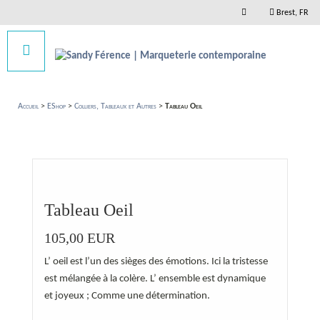
Brest, FR
Accueil
>
EShop
>
Colliers, Tableaux et Autres
>
Tableau Oeil
Tableau Oeil
105,00
EUR
L’ oeil est l’un des sièges des émotions. Ici la tristesse
est mélangée à la colère. L’ ensemble est dynamique
et joyeux ; Comme une détermination.