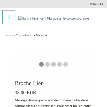
Brest, FR
Accueil
>
EShop
>
Broches
>
Broche Lien
slide affiche
Broche Lien
38,00
EUR
Mélange de marqueterie et de broderie. La broderie
comme un fils pour faire lien. Pour tisser un lien entre