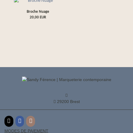
Broche Nuage
20,00
EUR
29200 Brest
E-mail
Facebook
Instagram
MODES DE PAIEMENT