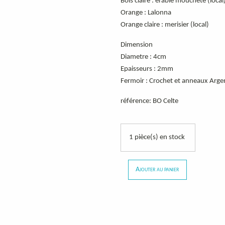
Bois claire : érable moucheté (local
Orange : Lalonna
Orange claire : merisier (local)
Dimension
Diametre : 4cm
Epaisseurs : 2mm
Fermoir : Crochet et anneaux Arge
référence: BO Celte
1 pièce(s) en stock
Ajouter au panier