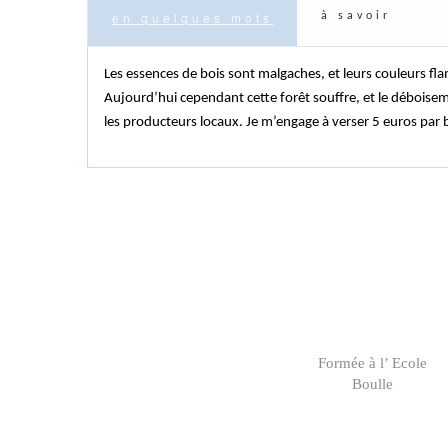
en quelques mots
à savoir
Les essences de bois sont malgaches, et leurs couleurs fl
Aujourd’hui cependant cette forêt souffre, et le déboisem
les producteurs locaux. Je m’engage à verser 5 euros par bi
Formée à l’ Ecole
Boulle