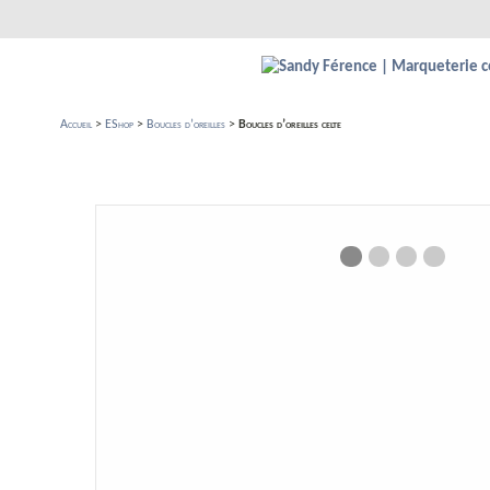
Accueil
>
EShop
>
Boucles d’oreilles
>
Boucles d’oreilles celte
slide affiche